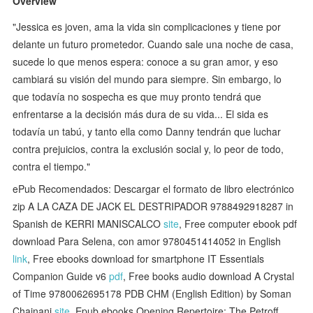
Overview
"Jessica es joven, ama la vida sin complicaciones y tiene por
delante un futuro prometedor. Cuando sale una noche de casa,
sucede lo que menos espera: conoce a su gran amor, y eso
cambiará su visión del mundo para siempre. Sin embargo, lo
que todavía no sospecha es que muy pronto tendrá que
enfrentarse a la decisión más dura de su vida... El sida es
todavía un tabú, y tanto ella como Danny tendrán que luchar
contra prejuicios, contra la exclusión social y, lo peor de todo,
contra el tiempo."
ePub Recomendados: Descargar el formato de libro electrónico
zip A LA CAZA DE JACK EL DESTRIPADOR 9788492918287 in
Spanish de KERRI MANISCALCO
site
, Free computer ebook pdf
download Para Selena, con amor 9780451414052 in English
link
, Free ebooks download for smartphone IT Essentials
Companion Guide v6
pdf
, Free books audio download A Crystal
of Time 9780062695178 PDB CHM (English Edition) by Soman
Chainani
site
, Epub ebooks Opening Repertoire: The Petroff