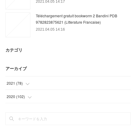
2021.04.05 14:17
Téléchargement gratuit bookworm 2 Bandini PDB
9782823875621 (Litterature Francaise)
2021.04.05 14:16
カテゴリ
アーカイブ
2021
(
78
)
(
12
)
2020
(
102
)
(
39
)
(
3
)
(
15
)
(
15
)
(
12
)
(
33
)