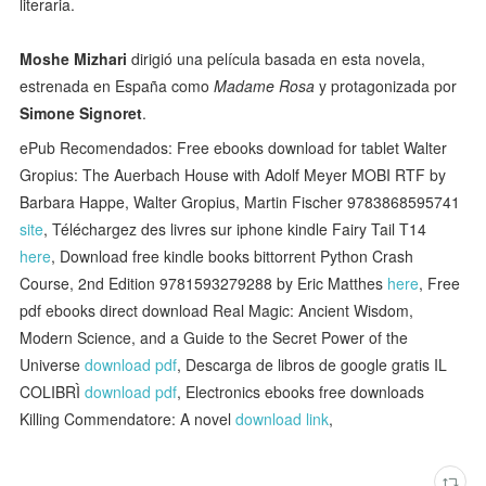
literaria.
Moshe Mizhari
dirigió una película basada en esta novela,
estrenada en España como
Madame Rosa
y protagonizada por
Simone Signoret
.
ePub Recomendados: Free ebooks download for tablet Walter
Gropius: The Auerbach House with Adolf Meyer MOBI RTF by
Barbara Happe, Walter Gropius, Martin Fischer 9783868595741
site
, Téléchargez des livres sur iphone kindle Fairy Tail T14
here
, Download free kindle books bittorrent Python Crash
Course, 2nd Edition 9781593279288 by Eric Matthes
here
, Free
pdf ebooks direct download Real Magic: Ancient Wisdom,
Modern Science, and a Guide to the Secret Power of the
Universe
download pdf
, Descarga de libros de google gratis IL
COLIBRÌ
download pdf
, Electronics ebooks free downloads
Killing Commendatore: A novel
download link
,