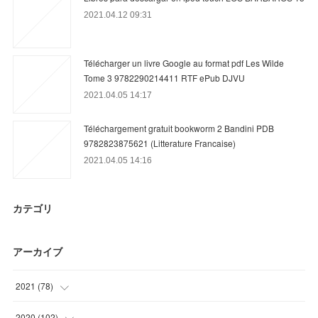
2021.04.12 09:31
Télécharger un livre Google au format pdf Les Wilde
Tome 3 9782290214411 RTF ePub DJVU
2021.04.05 14:17
Téléchargement gratuit bookworm 2 Bandini PDB
9782823875621 (Litterature Francaise)
2021.04.05 14:16
カテゴリ
アーカイブ
2021
(
78
)
(
12
)
2020
(
102
)